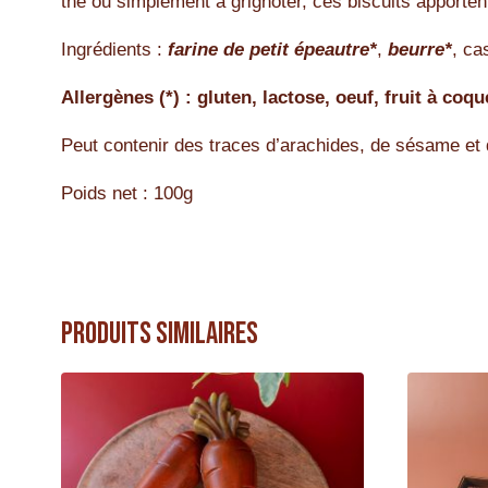
thé ou simplement à grignoter, ces biscuits apporte
Ingrédients :
farine de petit épeautre*
,
beurre*
, c
Allergènes (*) : gluten, lactose, oeuf, fruit à coqu
Peut contenir des traces d’arachides, de sésame et 
Poids net : 100g
Produits similaires