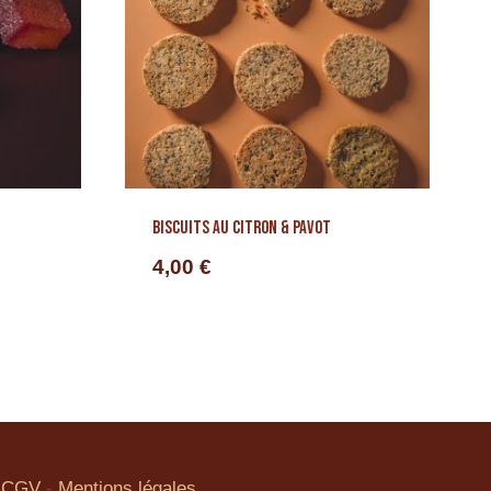
Biscuits au citron & pavot
4,00
€
CGV
-
Mentions légales