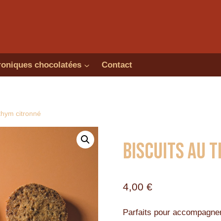
oniques chocolatées
Contact
 thym citronné
Biscuits au 
4,00
€
Parfaits pour accompagner 