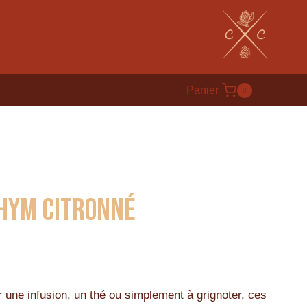
Panier
0
thym citronné
une infusion, un thé ou simplement à grignoter, ces